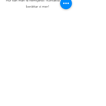
Hur kan man få hemtjänst? Kontakta oss så
berättar vi mer!
Kontakta oss
Absoluta Omsorgen
08-584 000 80
info@absolutaomsorgen.se
Ynglingavägen 1 plan 6
177 57 Järfälla